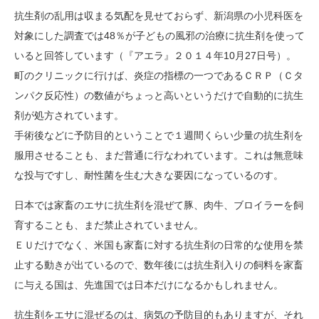
抗生剤の乱用は収まる気配を見せておらず、新潟県の小児科医を
対象にした調査では48％が子どもの風邪の治療に抗生剤を使って
いると回答しています（『アエラ』２０１４年10月27日号）。
町のクリニックに行けば、炎症の指標の一つであるＣＲＰ（Ｃタ
ンパク反応性）の数値がちょっと高いというだけで自動的に抗生
剤が処方されています。
手術後などに予防目的ということで１週間くらい少量の抗生剤を
服用させることも、まだ普通に行なわれています。これは無意味
な投与ですし、耐性菌を生む大きな要因になっているのす。
日本では家畜のエサに抗生剤を混ぜて豚、肉牛、ブロイラーを飼
育することも、まだ禁止されていません。
ＥＵだけでなく、米国も家畜に対する抗生剤の日常的な使用を禁
止する動きが出ているので、数年後には抗生剤入りの飼料を家畜
に与える国は、先進国では日本だけになるかもしれません。
抗生剤をエサに混ぜるのは、病気の予防目的もありますが、それ