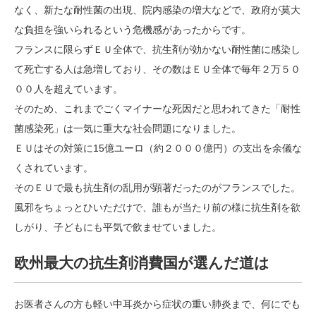
なく、新たな耐性菌の出現、院内感染の増大などで、政府が莫大
な負担を強いられるという危機感があったからです。
フランスに限らずＥＵ全体で、抗生剤が効かない耐性菌に感染し
て死亡する人は急増しており、その数はＥＵ全体で毎年２万５０
００人を超えています。
そのため、これまでごくマイナーな死因だと思われてきた「耐性
菌感染死」は一気に重大な社会問題になりました。
ＥＵはその対策に15億ユーロ（約２０００億円）の支出を余儀な
くされています。
そのＥＵで最も抗生剤の乱用が顕著だったのがフランスでした。
風邪をちょっとひいただけで、誰もが当たり前の様に抗生剤を欲
しがり、子どもにも平気で飲ませていました。
欧州最大の抗生剤消費国が選んだ道は
お医者さんの方も軽い中耳炎から症状の重い肺炎まで、何にでも