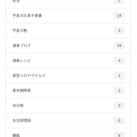
妊活
1
宇多川久美子著書
14
宇多川塾
3
感食ブログ
24
感食レシピ
4
新型コロナウイルス
2
更年期障害
2
未分類
3
生活習慣病
5
睡眠
9