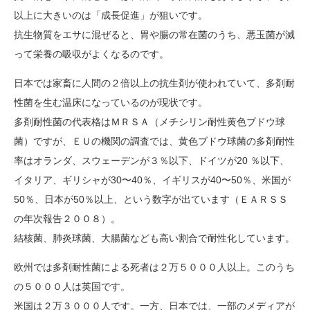
以上に大きいのは「成長促進」が狙いです。
抗生物質をエサに混ぜると、胃や腸の常在菌のうち、悪玉菌が減
って栄養の吸収がよくなるのです。
日本では家畜に人間の２倍以上の抗生剤が使われていて、多剤耐
性菌を生む温床になっているのが現状です。
多剤耐性菌の代表格はＭＲＳＡ（メチシリン耐性黄色ブドウ球
菌）ですが、ＥＵの機関の調査では、黄色ブドウ球菌の多剤耐性
率はオランダ、スウェーデンが３％以下、ドイツが20 ％以下、
イタリア、ギリシャが30〜40％、イギリスが40〜50％、米国が
50％、日本が50％以上、という数字が出ています（ＥＡＲＳＳ
の年次報告２００８）。
結核菌、肺炎球菌、大腸菌なども高い割合で耐性化しています。
欧州では多剤耐性菌による死者は２万５０００人以上。このうち
の５０００人は英国です。
米国は２万３０００人です。一方、日本では、一部のメディアが