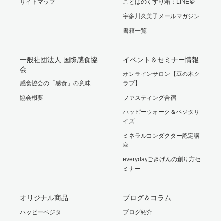
サイトマップ
ことばのくすり箱：LINE＠
宇多川久美子メールマガジン
書籍一覧
一般社団法人 国際感食協
イベント＆セミナー情報
会
オンラインサロン【豆の木ク
感食協会の「感食」の意味
ラブ】
協会概要
ファスティング合宿
ハッピーウォーク＆ベジタサ
イズ
ミネラルコンダクター認定講
座
everydayごきげんの創り方セ
ミナー
オリジナル商品
ブログ＆コラム
ハッピーベジタ
ブログ紹介