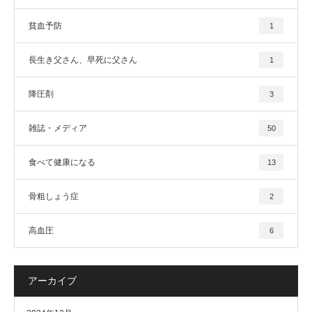
貧血予防
1
長生き父さん、早死に父さん
1
降圧剤
3
雑誌・メディア
50
食べて健康になる
13
骨粗しょう症
2
高血圧
6
アーカイブ