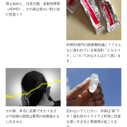
増え始めた、注意欠陥・多動性障害
（ADHD）。その薬は覚せい剤と似
た性質？？
年間93億円の医療費削減に？？そん
なに使われている保湿剤「ヒルドイ
ド」についてみなさんはどう思いま
す…
その薬、本当に必要ですか？まさ
忘れないでください。目薬は“薬”で
か!?頭痛の原因は愛用の頭痛薬かも
す！疲れ目やドライアイ対策に目薬
しれません
を使いすぎると悪循環が起こりま
す。…