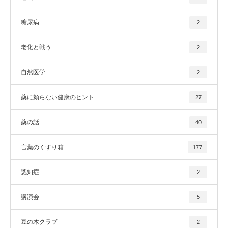
糖尿病
2
老化と戦う
2
自然医学
2
薬に頼らない健康のヒント
27
薬の話
40
言葉のくすり箱
177
認知症
2
講演会
5
豆の木クラブ
2