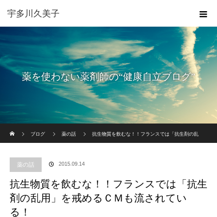
宇多川久美子
薬を使わない薬剤師の“健康自立ブログ”
ホーム
ブログ
薬の話
抗生物質を飲むな！！フランスでは「抗生剤の乱
用」を戒めるＣＭも流されている！
2015.09.14
薬の話
抗生物質を飲むな！！フランスでは「抗生
剤の乱用」を戒めるＣＭも流されてい
る！