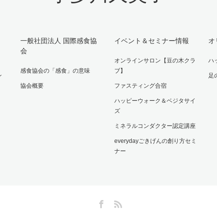
一般社団法人 国際感食協
イベント＆セミナー情報
オ
会
オンラインサロン【豆の木クラ
ハ
感食協会の「感食」の意味
ブ】
ン
足
協会概要
ファスティング合宿
ハッピーウォーク＆ベジタサイ
ズ
ミネラルコンダクター認定講座
everydayごきげんの創り方セミ
ナー
Facebook
RSS