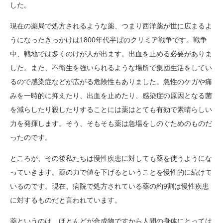
した。
現在の薬局で処方されるような薬、つまり西洋薬が世に広まるよ
うになったきっかけは1800年代半ばのクリミア戦争です。戦争
中、戦地では多くのけが人が出ます。出血を止める必要がありま
した。また、不衛生を強いられるような場所で集団生活をしてい
るので感染症などが広がる危険性もありました。急性のケガや痛
みを一時的に抑えたり、出血を止めたり、感染症の原因となる菌
を減らしたり殺したりすることには薬はとても有効で素晴らしい
力を発揮します。そう、そもそも薬は急場をしのぐためのものだ
ったのです。
ところが、その後私たちは慢性疾患に対しても薬を使うようにな
っていきます。薬の力で値を下げるということを慢性的に続けて
いるのです。現在、病院で処方されている薬の約9割は慢性疾患
に対するものだと言われています。
薬というのは、ほとんどが合成物ですから人間の身体にとっては