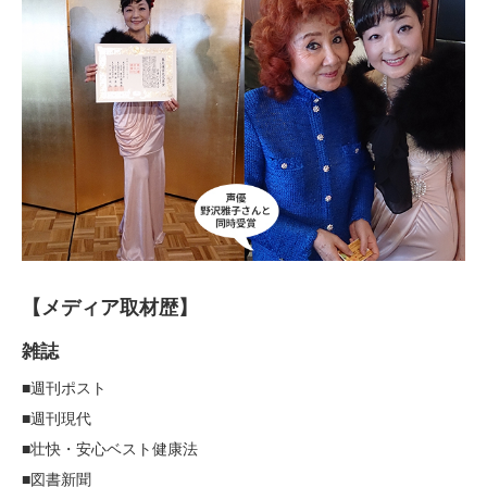
【メディア取材歴】
雑誌
■週刊ポスト
■週刊現代
■壮快・安心ベスト健康法
■図書新聞