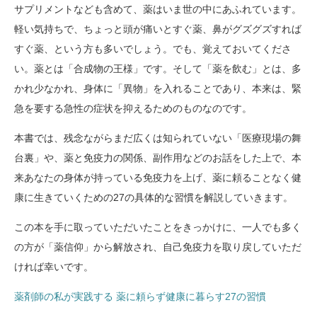
サプリメントなども含めて、薬はいま世の中にあふれています。
軽い気持ちで、ちょっと頭が痛いとすぐ薬、鼻がグズグズすれば
すぐ薬、という方も多いでしょう。でも、覚えておいてくださ
い。薬とは「合成物の王様」です。そして「薬を飲む」とは、多
かれ少なかれ、身体に「異物」を入れることであり、本来は、緊
急を要する急性の症状を抑えるためのものなのです。
本書では、残念ながらまだ広くは知られていない「医療現場の舞
台裏」や、薬と免疫力の関係、副作用などのお話をした上で、本
来あなたの身体が持っている免疫力を上げ、薬に頼ることなく健
康に生きていくための27の具体的な習慣を解説していきます。
この本を手に取っていただいたことをきっかけに、一人でも多く
の方が「薬信仰」から解放され、自己免疫力を取り戻していただ
ければ幸いです。
薬剤師の私が実践する 薬に頼らず健康に暮らす27の習慣