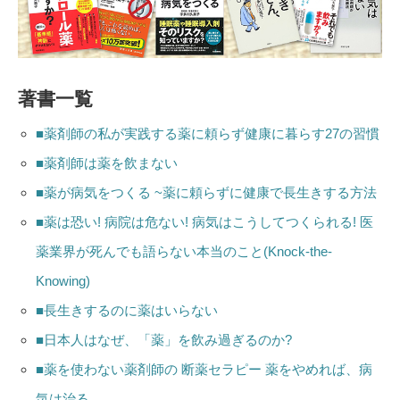
著書一覧
■薬剤師の私が実践する薬に頼らず健康に暮らす27の習慣
■薬剤師は薬を飲まない
■薬が病気をつくる ~薬に頼らずに健康で長生きする方法
■薬は恐い! 病院は危ない! 病気はこうしてつくられる! 医
薬業界が死んでも語らない本当のこと(Knock‐the‐
Knowing)
■長生きするのに薬はいらない
■日本人はなぜ、「薬」を飲み過ぎるのか?
■薬を使わない薬剤師の 断薬セラピー 薬をやめれば、病
気は治る