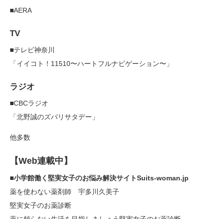
■AERA
TV
■テレビ神奈川
「イイコト！11510〜ハートフルナビゲーション〜」
ラジオ
■CBCラジオ
「北野誠のズバリサタデー」
他多数
【Web連載中】
■
小学館働く堅実女子のお悩み解決サイトSuits-woman.jp
薬を使わない薬剤師 宇多川久美子
堅実女子のお薬診断