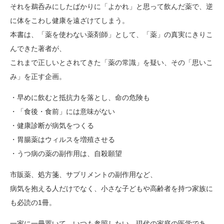
それを鵜呑みにしたばかりに「よかれ」と思って飲んだ薬で、逆
に体をこわし健康を遠ざけてしまう。
本書は、「薬を使わない薬剤師」として、「薬」の真実にきりこ
んできた著者が、
これまで正しいとされてきた「薬の常識」を疑い、その「思いこ
み」を正す企画。
・早めに飲むと抵抗力を落とし、命の危険も
・「食後・食前」には意味がない
・健康診断が病気をつくる
・胃腸薬はウィルスを増殖させる
・うつ病の薬の副作用は、自殺願望
市販薬、処方箋、サプリメントの副作用など、
病気を抱える人だけでなく、小さな子どもや高齢者を持つ家族に
も必読の1冊。
一家に一冊置いて、いつも参照したい、現代の家庭の医学であ