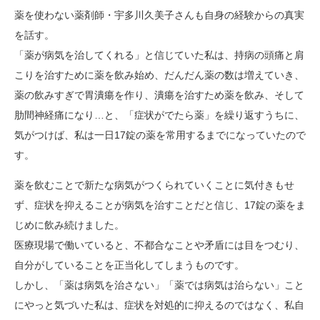
薬を使わない薬剤師・宇多川久美子さんも自身の経験からの真実
を話す。
「薬が病気を治してくれる」と信じていた私は、持病の頭痛と肩
こりを治すために薬を飲み始め、だんだん薬の数は増えていき、
薬の飲みすぎで胃潰瘍を作り、潰瘍を治すため薬を飲み、そして
肋間神経痛になり…と、「症状がでたら薬」を繰り返すうちに、
気がつけば、私は一日17錠の薬を常用するまでになっていたので
す。
薬を飲むことで新たな病気がつくられていくことに気付きもせ
ず、症状を抑えることが病気を治すことだと信じ、17錠の薬をま
じめに飲み続けました。
医療現場で働いていると、不都合なことや矛盾には目をつむり、
自分がしていることを正当化してしまうものです。
しかし、「薬は病気を治さない」「薬では病気は治らない」こと
にやっと気づいた私は、症状を対処的に抑えるのではなく、私自