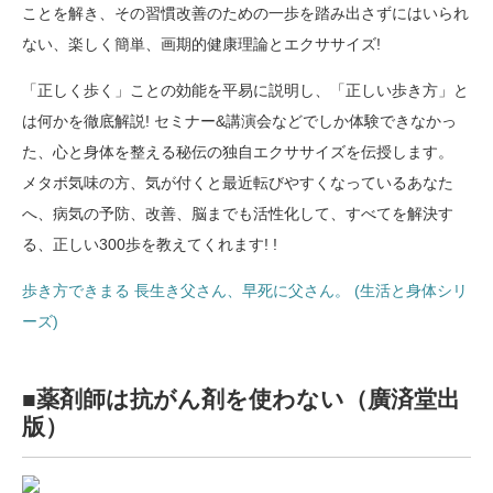
ことを解き、その習慣改善のための一歩を踏み出さずにはいられ
ない、楽しく簡単、画期的健康理論とエクササイズ!
「正しく歩く」ことの効能を平易に説明し、「正しい歩き方」と
は何かを徹底解説! セミナー&講演会などでしか体験できなかっ
た、心と身体を整える秘伝の独自エクササイズを伝授します。
メタボ気味の方、気が付くと最近転びやすくなっているあなた
へ、病気の予防、改善、脳までも活性化して、すべてを解決す
る、正しい300歩を教えてくれます! !
歩き方できまる 長生き父さん、早死に父さん。 (生活と身体シリ
ーズ)
■薬剤師は抗がん剤を使わない（廣済堂出
版）