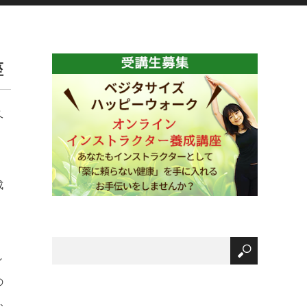
座
久
成
し
の
お