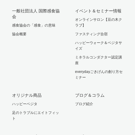
一般社団法人 国際感食協
イベント＆セミナー情報
会
オンラインサロン【豆の木ク
感食協会の「感食」の意味
ラブ】
協会概要
ファスティング合宿
ハッピーウォーク＆ベジタサ
イズ
ミネラルコンダクター認定講
座
everydayごきげんの創り方セ
ミナー
オリジナル商品
ブログ＆コラム
ハッピーベジタ
ブログ紹介
足のトラブルにエイトフィッ
ト