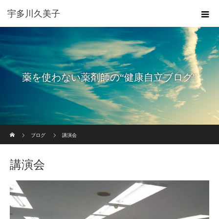
宇多川久美子
薬を使わない薬剤師の“健康自立ブログ”
ホーム
ブログ
講演会
講演会