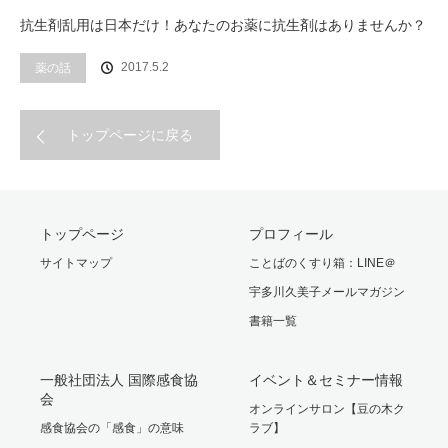
抗生剤乱用は日本だけ！あなたのお薬に抗生剤はありませんか？
2017.5.2
薬の話
トップページに戻る
トップページ
プロフィール
サイトマップ
ことばのくすり箱：LINE＠
宇多川久美子メールマガジン
書籍一覧
一般社団法人 国際感食協
イベント＆セミナー情報
会
オンラインサロン【豆の木ク
感食協会の「感食」の意味
ラブ】