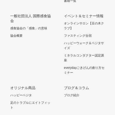
書籍一覧
一般社団法人 国際感食協
イベント＆セミナー情報
会
オンラインサロン【豆の木ク
感食協会の「感食」の意味
ラブ】
協会概要
ファスティング合宿
ハッピーウォーク＆ベジタサ
イズ
ミネラルコンダクター認定講
座
everydayごきげんの創り方セ
ミナー
オリジナル商品
ブログ＆コラム
ハッピーベジタ
ブログ紹介
足のトラブルにエイトフィッ
ト