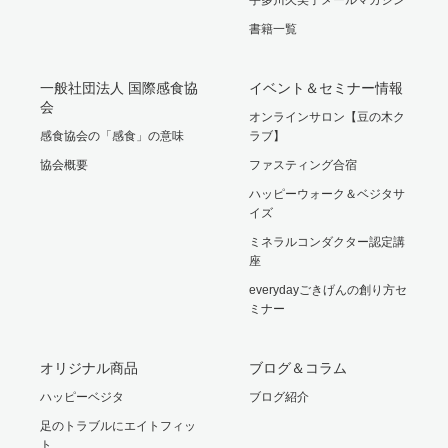
書籍一覧
一般社団法人 国際感食協
イベント＆セミナー情報
会
オンラインサロン【豆の木ク
感食協会の「感食」の意味
ラブ】
協会概要
ファスティング合宿
ハッピーウォーク＆ベジタサ
イズ
ミネラルコンダクター認定講
座
everydayごきげんの創り方セ
ミナー
オリジナル商品
ブログ＆コラム
ハッピーベジタ
ブログ紹介
足のトラブルにエイトフィッ
ト