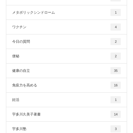
メタボリックシンドローム
1
ワクチン
4
今日の質問
2
便秘
2
健康の自立
35
免疫力を高める
16
妊活
1
宇多川久美子著書
14
宇多川塾
3