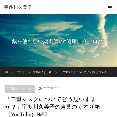
宇多川久美子
薬を使わない薬剤師の“健康自立ブログ”
ホーム
ブログ
言葉のくすり箱
「二重マスクについてどう思いますか？」
宇多川久美子の言葉のくすり箱（YouTube）№57
2021.03.15
言葉のくすり箱
「二重マスクについてどう思います
か？」宇多川久美子の言葉のくすり箱
（YouTube）№57