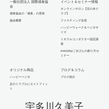
一般社団法人 国際感食協
イベント＆セミナー情報
会
オンラインサロン【豆の木ク
感食協会の「感食」の意味
ラブ】
協会概要
ファスティング合宿
ハッピーウォーク＆ベジタサ
イズ
ミネラルコンダクター認定講
座
everydayごきげんの創り方セ
ミナー
オリジナル商品
ブログ＆コラム
ハッピーベジタ
ブログ紹介
足のトラブルにエイトフィッ
ト
宇多川久美子