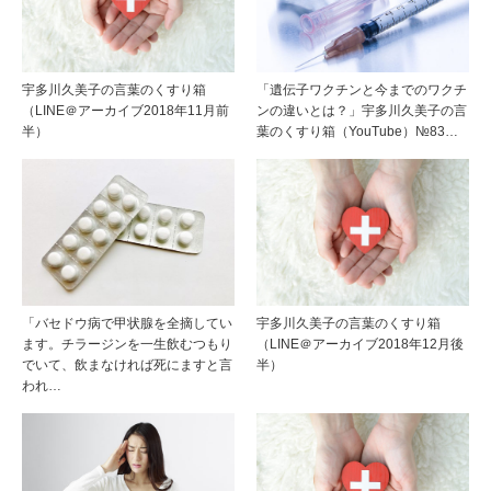
宇多川久美子の言葉のくすり箱
「遺伝子ワクチンと今までのワクチ
（LINE＠アーカイブ2018年11月前
ンの違いとは？」宇多川久美子の言
半）
葉のくすり箱（YouTube）№83…
「バセドウ病で甲状腺を全摘してい
宇多川久美子の言葉のくすり箱
ます。チラージンを一生飲むつもり
（LINE＠アーカイブ2018年12月後
でいて、飲まなければ死にますと言
半）
われ…