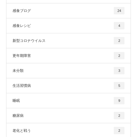
感食ブログ
24
感食レシピ
4
新型コロナウイルス
2
更年期障害
2
未分類
3
生活習慣病
5
睡眠
9
糖尿病
2
老化と戦う
2