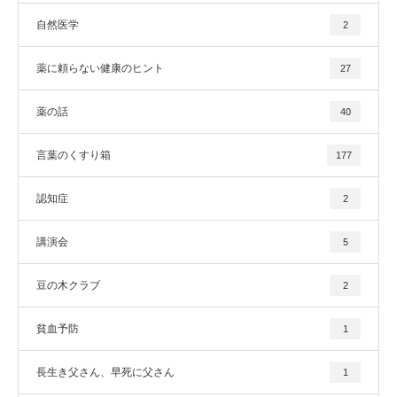
自然医学
2
薬に頼らない健康のヒント
27
薬の話
40
言葉のくすり箱
177
認知症
2
講演会
5
豆の木クラブ
2
貧血予防
1
長生き父さん、早死に父さん
1