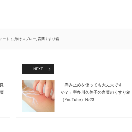
ィート
,
虫除けスプレー
,
言葉くすり箱
NEXT
良
「痒み止めを使っても大丈夫です
葉
か？」宇多川久美子の言葉のくすり箱
（YouTube）№23