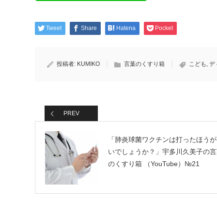
Tweet
Share
Hatena
Pocket
投稿者:
KUMIKO
言葉のくすり箱
こども
,
デ
PREV
「肺炎球菌ワクチンは打ったほうが
いでしょうか？」宇多川久美子の言
のくすり箱 （YouTube）№21