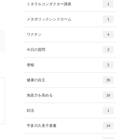
ミネラルコンダクター講座
1
メタボリックシンドローム
1
ワクチン
4
今日の質問
2
便秘
2
健康の自立
35
免疫力を高める
16
妊活
1
宇多川久美子著書
14