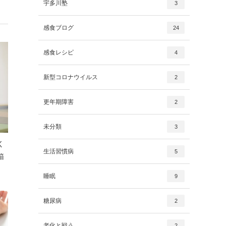
宇多川塾
3
感食ブログ
24
感食レシピ
4
新型コロナウイルス
2
更年期障害
2
未分類
3
く
生活習慣病
5
箱
睡眠
9
糖尿病
2
老化と戦う
2