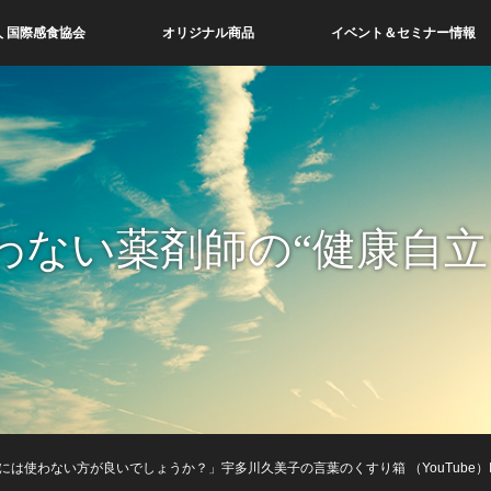
 国際感食協会
オリジナル商品
イベント＆セミナー情報
わない薬剤師の“健康自立
は使わない方が良いでしょうか？」宇多川久美子の言葉のくすり箱 （YouTube）