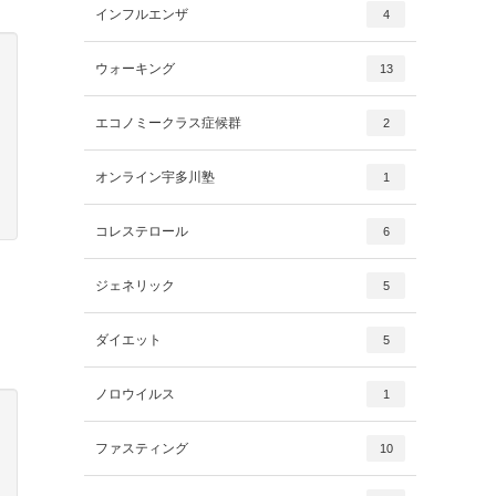
インフルエンザ
4
ウォーキング
13
エコノミークラス症候群
2
オンライン宇多川塾
1
コレステロール
6
ジェネリック
5
ま
ダイエット
5
ノロウイルス
1
ファスティング
10