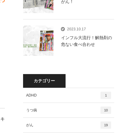
立つ
がん！
2023.10.17
インフル大流行！解熱剤の
危ない食べ合わせ
カテゴリー
ADHD
1
うつ病
10
ーキ
がん
19