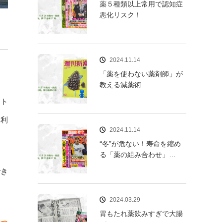
薬５種類以上常用で認知症
悪化リスク！
2024.11.14
「薬を使わない薬剤師」が
教える減薬術
ット
を利
2024.11.14
“冬”が危ない！寿命を縮め
る「薬の組み合わせ」…
でき
2024.03.29
胃もたれ薬飲みすぎで大腸