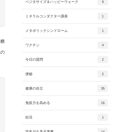
ベジタサイズ＆ハッピーウォーク
9
ミネラルコンダクター講座
1
メタボリックシンドローム
1
血糖
ワクチン
4
症の
今日の質問
2
便秘
2
健康の自立
35
免疫力を高める
16
妊活
1
宇多川久美子著書
14