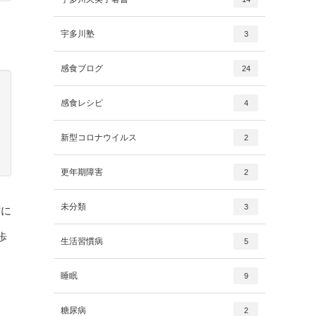
宇多川塾
3
感食ブログ
24
感食レシピ
4
新型コロナウイルス
2
更年期障害
2
未分類
3
防に
歩
生活習慣病
5
睡眠
9
糖尿病
2