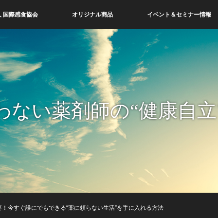
 国際感食協会
オリジナル商品
イベント＆セミナー情報
わない薬剤師の“健康自立
要！今すぐ誰にでもできる“薬に頼らない生活”を手に入れる方法