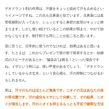
デオドラント剤の作用は、汗腺をキュッと絞めて汗を止めるとい
うイメージですね。この点も点鼻薬と似ています。点鼻薬には血
管収縮剤が入っており、シュッとすると鼻腔の血管がキュッと締
まります。しかし使い続けているとこの効果が弱まり、やがて効
かなくなります。制汗剤でも同じことが起こると思います。
逆に言うと、日常的に使うのでなければ、効果はあると思いま
す。たとえば、これからプレゼンで皆の前で発表するとか、結婚
式のスピーチがあるとか、“脇染み”は困る！といった場合です
ね。イザという時には、使い甲斐があるでしょう。「デオドラン
トしているから大丈夫」という安心感も、汗の抑制につながるか
もしれません。
実は、
汗そのものはほとんど無臭です。ニオイの元はあなたの体
の常在菌です。汗の成分をエサにして分解して、その結果、ニオ
イが発生します。汗のニオイを抑えるもっとも手近で確実な方法