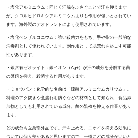
・塩化アルミニウム：同じく汗腺をふさぐことで汗を抑えます
が、クロルヒドロキシアルミニウムよりも作用が強いとされてい
ます。海外製のデオドラントによく使用されています。
・塩化ベンザルコニウム：強い殺菌力をもち、手や指の一般的な
消毒剤として使われています。副作用として肌荒れを起こす可能
性があります。
・銀含有ゼオライト：銀イオン（Ag+）が汗の成分を分解する菌
の繁殖を抑え、殺菌する作用があります。
・ミョウバン：化学的な名前は「硫酸アルミニウムカリウム」。
料理のアク抜きや煮崩れを防ぐなどの材料として知られ、食品添
加物としても利用されている成分。菌の繁殖を抑える作業があり
ます。
どの成分も医薬部外品です。汗を止める、ニオイを抑える効果に
ついては個人差があると思いますので、一概にどの成分がいいと