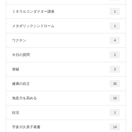
ミネラルコンダクター講座
1
メタボリックシンドローム
1
ワクチン
4
今日の質問
2
便秘
2
健康の自立
35
免疫力を高める
16
妊活
1
宇多川久美子著書
14