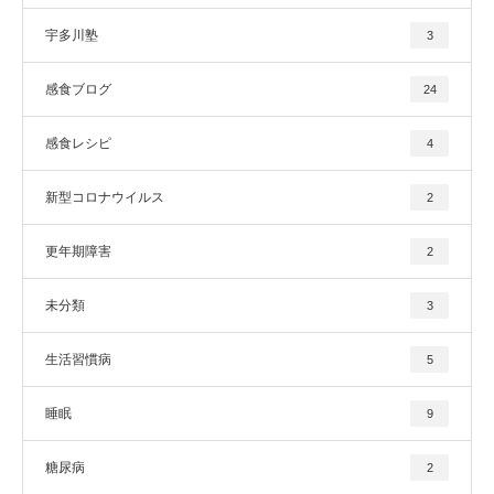
宇多川塾
3
感食ブログ
24
感食レシピ
4
新型コロナウイルス
2
更年期障害
2
未分類
3
生活習慣病
5
睡眠
9
糖尿病
2