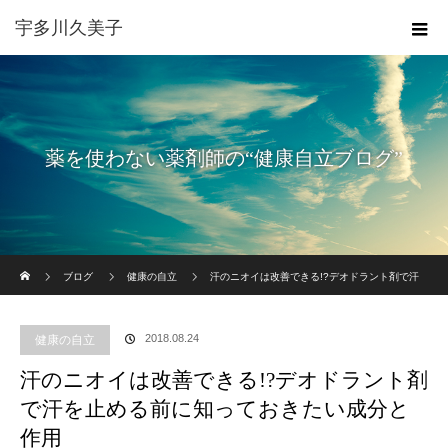
宇多川久美子
薬を使わない薬剤師の“健康自立ブログ”
ホーム
ブログ
健康の自立
汗のニオイは改善できる!?デオドラント剤で汗
を止める前に知っておきたい成分と作用
2018.08.24
健康の自立
汗のニオイは改善できる!?デオドラント剤
で汗を止める前に知っておきたい成分と
作用