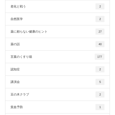
老化と戦う
2
自然医学
2
薬に頼らない健康のヒント
27
薬の話
40
言葉のくすり箱
177
認知症
2
講演会
5
豆の木クラブ
2
貧血予防
1