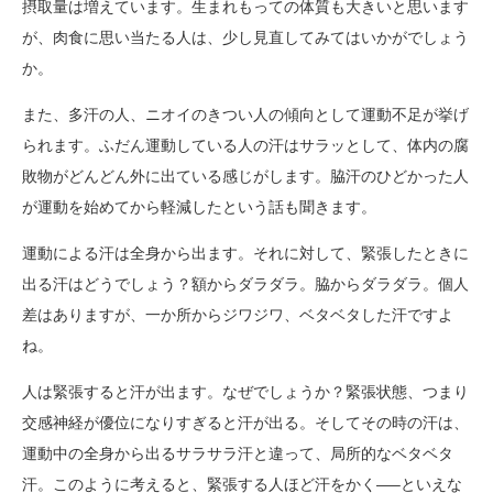
摂取量は増えています。生まれもっての体質も大きいと思います
が、肉食に思い当たる人は、少し見直してみてはいかがでしょう
か。
また、多汗の人、ニオイのきつい人の傾向として運動不足が挙げ
られます。ふだん運動している人の汗はサラッとして、体内の腐
敗物がどんどん外に出ている感じがします。脇汗のひどかった人
が運動を始めてから軽減したという話も聞きます。
運動による汗は全身から出ます。それに対して、緊張したときに
出る汗はどうでしょう？額からダラダラ。脇からダラダラ。個人
差はありますが、一か所からジワジワ、ベタベタした汗ですよ
ね。
人は緊張すると汗が出ます。なぜでしょうか？緊張状態、つまり
交感神経が優位になりすぎると汗が出る。そしてその時の汗は、
運動中の全身から出るサラサラ汗と違って、局所的なベタベタ
汗。このように考えると、緊張する人ほど汗をかく—–といえな