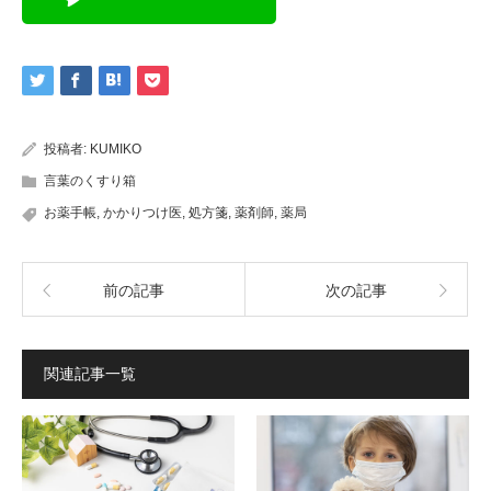
投稿者:
KUMIKO
言葉のくすり箱
お薬手帳
,
かかりつけ医
,
処方箋
,
薬剤師
,
薬局
前の記事
次の記事
関連記事一覧