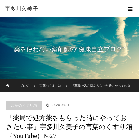
宇多川久美子
薬を使わない薬剤師の“健康自立ブログ”
ホーム
ブログ
言葉のくすり箱
「薬局で処方薬をもらった時にやっておき
たい事」宇多川久美子の言葉のくすり箱 （YouTube）№27
2020.08.21
言葉のくすり箱
「薬局で処方薬をもらった時にやってお
きたい事」宇多川久美子の言葉のくすり箱
（YouTube）№27