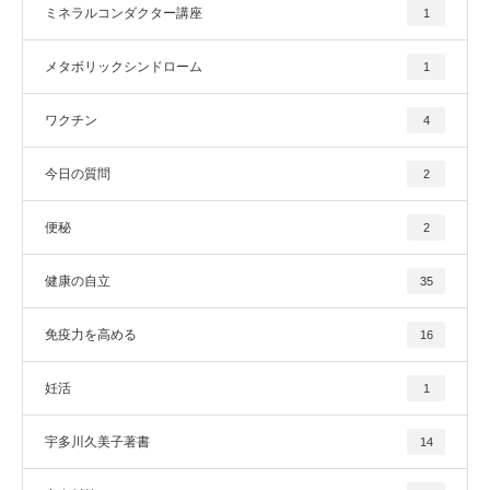
ミネラルコンダクター講座
1
メタボリックシンドローム
1
ワクチン
4
今日の質問
2
便秘
2
健康の自立
35
免疫力を高める
16
妊活
1
宇多川久美子著書
14