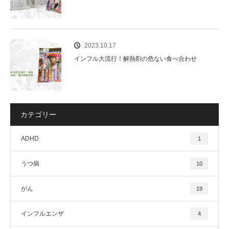
2023.10.17
インフル大流行！解熱剤の危ない食べ合わせ
カテゴリー
ADHD
1
うつ病
10
がん
19
インフルエンザ
4