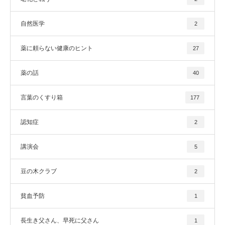
自然医学
2
薬に頼らない健康のヒント
27
薬の話
40
言葉のくすり箱
177
認知症
2
講演会
5
豆の木クラブ
2
貧血予防
1
長生き父さん、早死に父さん
1