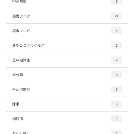
宇多川塾
3
感食ブログ
24
感食レシピ
4
新型コロナウイルス
2
更年期障害
2
未分類
3
生活習慣病
5
睡眠
9
糖尿病
2
老化と戦う
2