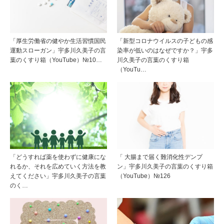
「厚生労働省の健やか生活習慣国民
「新型コロナウイルスの子どもの感
運動スローガン」宇多川久美子の言
染率が低いのはなぜですか？」宇多
葉のくすり箱（YouTube）№10…
川久美子の言葉のくすり箱
（YouTu…
「どうすれば薬を使わずに健康にな
「 大腸まで届く難消化性デンプ
れるか、それを広めていく方法を教
ン」宇多川久美子の言葉のくすり箱
えてください」宇多川久美子の言葉
（YouTube）№126
のく…