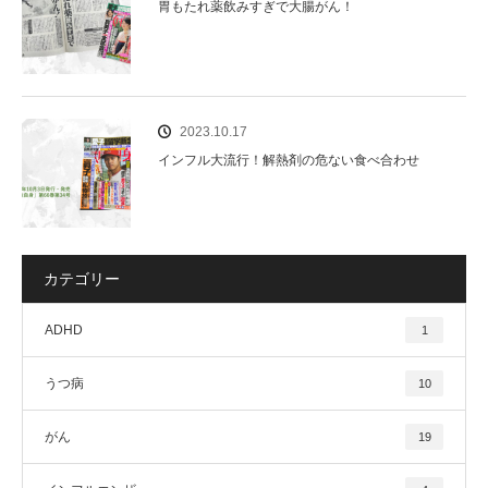
胃もたれ薬飲みすぎで大腸がん！
2023.10.17
インフル大流行！解熱剤の危ない食べ合わせ
カテゴリー
ADHD
1
うつ病
10
がん
19