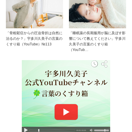
「骨粗鬆症からの圧迫骨折は自然に
「睡眠薬の長期服用が脳に及ぼす影
治るのか？」宇多川久美子の言葉の
響について教えてください」宇多川
くすり箱（YouTube）№113
久美子の言葉のくすり箱
（YouTub…