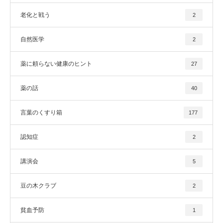
老化と戦う
2
自然医学
2
薬に頼らない健康のヒント
27
薬の話
40
言葉のくすり箱
177
認知症
2
講演会
5
豆の木クラブ
2
貧血予防
1