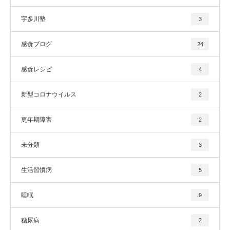
宇多川塾
3
感食ブログ
24
感食レシピ
4
新型コロナウイルス
2
更年期障害
2
未分類
3
生活習慣病
5
睡眠
9
糖尿病
2