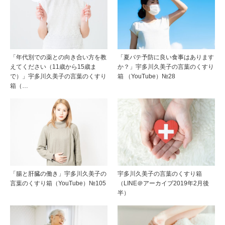
「年代別での薬との向き合い方を教
「夏バテ予防に良い食事はあります
えてください（11歳から15歳ま
か？」宇多川久美子の言葉のくすり
で）」宇多川久美子の言葉のくすり
箱 （YouTube）№28
箱（…
「腸と肝臓の働き」宇多川久美子の
宇多川久美子の言葉のくすり箱
言葉のくすり箱（YouTube）№105
（LINE＠アーカイブ2019年2月後
半）