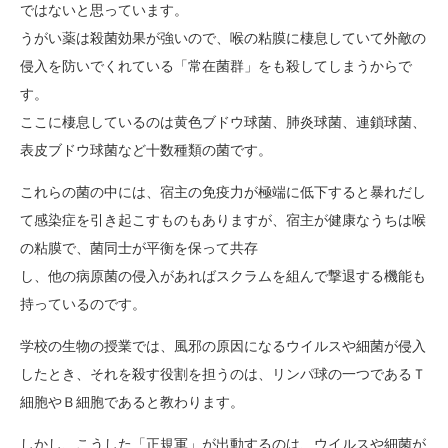
ではないと思っています。
うがい薬は殺菌効果が強いので、喉の粘膜に棲息していて外敵の
侵入を防いでくれている「常在菌群」をも殺してしまうからで
す。
ここに棲息しているのは黄色ブドウ球菌、肺炎球菌、連鎖球菌、
表皮ブドウ球菌など十数種類の菌です。
これらの菌の中には、宿主の免疫力が極端に低下すると暴れだし
て感染症を引き起こすものもありますが、宿主が健康なうちは喉
の粘膜で、菌同士が平衡を保って共存
し、他の病原菌の侵入があればスクラムを組んで撃退する機能も
持っているのです。
学校の生物の授業では、風邪の原因になるウイルスや細菌が侵入
したとき、それを殺す役割を担うのは、リンパ球の一つであるＴ
細胞やＢ細胞であると教わります。
しかし、こうした「正規軍」が出動するのは、ウイルスや細菌が