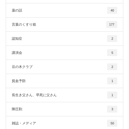
薬の話
40
言葉のくすり箱
177
認知症
2
講演会
5
豆の木クラブ
2
貧血予防
1
長生き父さん、早死に父さん
1
降圧剤
3
雑誌・メディア
50