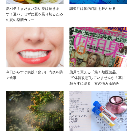
夏バテ？まだまだ暑い夏は続きま
認知症は体内時計を狂わせる
す！夏バテせずに夏を乗り切るため
の夏の薬膳カレー
今日からすぐ実践！痛い口内炎を防
薬局で買える「第１類医薬品」
ぐ食事
で”体質改悪”していませんか？薬に
頼らずに治る 女の痛み＆悩み