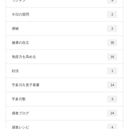
ワクチン
4
今日の質問
2
便秘
2
健康の自立
35
免疫力を高める
16
妊活
1
宇多川久美子著書
14
宇多川塾
3
感食ブログ
24
感食レシピ
4