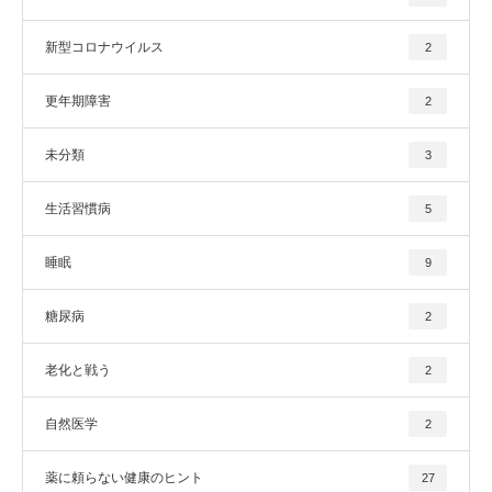
新型コロナウイルス
2
更年期障害
2
未分類
3
生活習慣病
5
睡眠
9
糖尿病
2
老化と戦う
2
自然医学
2
薬に頼らない健康のヒント
27