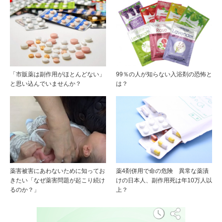
「市販薬は副作用がほとんどない」
99％の人が知らない入浴剤の恐怖と
と思い込んでいませんか？
は？
薬害被害にあわないために知ってお
薬4剤併用で命の危険 異常な薬漬
きたい「なぜ薬害問題が起こり続け
けの日本人、副作用死は年10万人以
るのか？」
上？