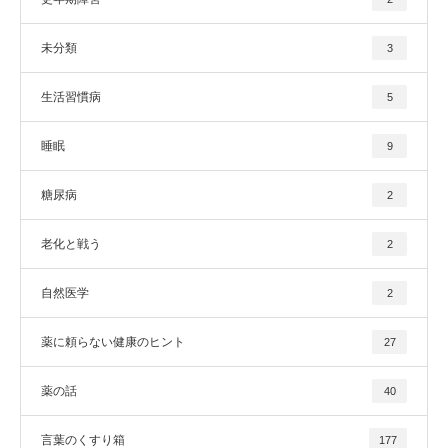
未分類
3
生活習慣病
5
睡眠
9
糖尿病
2
老化と戦う
2
自然医学
2
薬に頼らない健康のヒント
27
薬の話
40
言葉のくすり箱
177