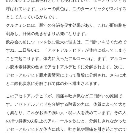
のクルクミンは着色料としても使われていて、ターメリックとも
呼ばれています。カレーの黄色は、このターメリックがスパイス
として入っているからです。
クルクミンには、胆汁の分泌を促す効果があり、これが肝細胞を
刺激し、肝臓の働きがより活発になります。
飲み会の前にウコンを飲む最大の理由は、二日酔いを防ぐためで
すね。二日酔いは、「アセトアルデヒド」が体内に残ってしまう
ことで起こります。体内に入ったアルコールは、まず、アルコー
ル脱水素酵素の働きでアセトアルデヒドに分解されます。次に、
アセトアルデヒド脱水素酵素によって酢酸に分解され、さらに水
と二酸化炭素に分解されて体の外へ排出されます。
このアセトアルデヒドが、頭痛や吐き気など二日酔いの原因で
す。アセトアルデヒドを分解する酵素の力は、体質によって大き
く異なり、これがお酒の強い人・弱い人を決めています。その人
の持つ酵素の力以上のアルコールを飲むと、分解しきれなかった
アセトアルデヒドが体内に残り、吐き気や頭痛を引き起こすので