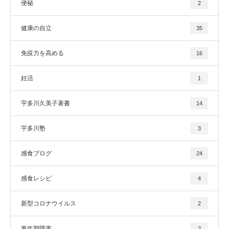
便秘
2
健康の自立
35
免疫力を高める
16
妊活
1
宇多川久美子著書
14
宇多川塾
3
感食ブログ
24
感食レシピ
4
新型コロナウイルス
2
更年期障害
2