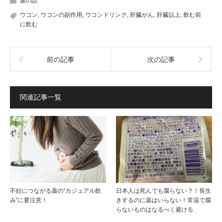
薬の話
ウコン
,
ウコンの副作用
,
ウコンドリンク
,
肝臓がん
,
肝臓以上
,
飲む前
に飲む
前の記事
次の記事
関連記事一覧
不妊につながる薬の“カジュアル飲
日本人は死んでも腐らない？！長生
み”に要注意！
きするのに薬はいらない！常温で腐
らないものはなるべく避ける