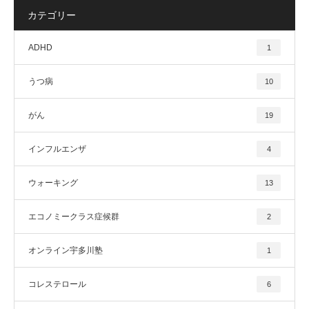
カテゴリー
ADHD
1
うつ病
10
がん
19
インフルエンザ
4
ウォーキング
13
エコノミークラス症候群
2
オンライン宇多川塾
1
コレステロール
6