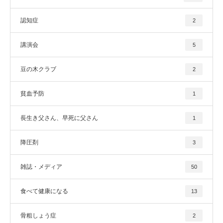
認知症
2
講演会
5
豆の木クラブ
2
貧血予防
1
長生き父さん、早死に父さん
1
降圧剤
3
雑誌・メディア
50
食べて健康になる
13
骨粗しょう症
2