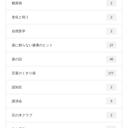
糖尿病
2
老化と戦う
2
自然医学
2
薬に頼らない健康のヒント
27
薬の話
40
言葉のくすり箱
177
認知症
2
講演会
5
豆の木クラブ
2