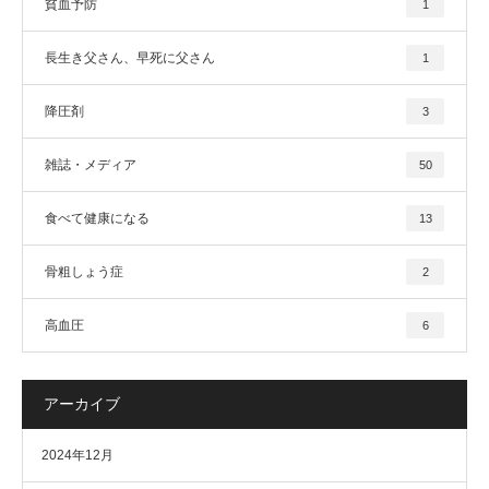
貧血予防
1
長生き父さん、早死に父さん
1
降圧剤
3
雑誌・メディア
50
食べて健康になる
13
骨粗しょう症
2
高血圧
6
アーカイブ
2024年12月