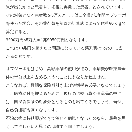
果が出なかった患者や手術後に再発した患者」とされています。
その対象となる患者数を5万人として仮に全員が1年間オプジーボ
を使った場合、その薬剤費を前回の計算式によって体重60ｋｇで
算定すると、
3990万円×5万人＝1兆9950万円となります。
これは10兆円を超えたと問題になっている薬剤費の5分の1に当
たる金額です。
オプジーボをはじめ、高額薬剤の使用が進み、薬剤費が医療費全
体の半分以上を占めるようなことにもなりかねません。
こうなれば、極端な保険料引き上げや増税も必要となるでしょう
し、医療給付を抑えるために、現行の治療行為や医薬品の中に
は、国民皆保険の対象外となるものも出てくるでしょう。当然、
自己負担額も高くなります。
不治の病に特効薬ができて治せる病気となったのなら、最善を尽
くして治したいと思うのは誰でも同じでしょう。