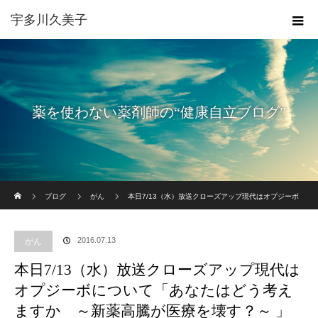
宇多川久美子
薬を使わない薬剤師の“健康自立ブログ”
ホーム
ブログ
がん
本日7/13（水）放送クローズアップ現代はオプジーボ
について「あなたはどう考えますか ～新薬高騰が医療を壊す？～ 」
2016.07.13
がん
本日7/13（水）放送クローズアップ現代は
オプジーボについて「あなたはどう考え
ますか ～新薬高騰が医療を壊す？～ 」