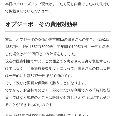
本日のクローズアップ現代がまったく同じ内容でしたので先行し
て掲載させていただきます。
オプジーボ その費用対効果
前回、オプジーボの薬価が体重60kgの患者さんの場合、点滴1回
133万円、1か月332万5000円、半年間で1995万円、一年間継続
した場合は3990万円という計算をしました。
現在の医療制度ですと、この額全てを患者さん自身が負担するわ
けではなく、「高額療養費制度」によって、患者さんの自己負担
は一般的に月額8万7千円ほどで済のです。
そして残りは国費や保険料で賄うことになります。
ですから、お金持ちのごく一部の方だけが利用できる「特別な新
薬」ではなく現在のところは医師が処方しさえすれば誰でも受け
ることができるものなのです。
お一人様1年で4,000万円を国が援助してくれる・・・。