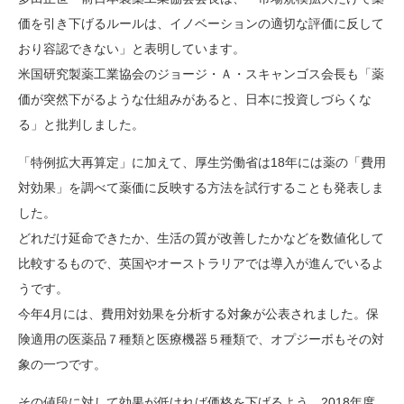
価を引き下げるルールは、イノベーションの適切な評価に反して
おり容認できない」と表明しています。
米国研究製薬工業協会のジョージ・Ａ・スキャンゴス会長も「薬
価が突然下がるような仕組みがあると、日本に投資しづらくな
る」と批判しました。
「特例拡大再算定」に加えて、厚生労働省は18年には薬の「費用
対効果」を調べて薬価に反映する方法を試行することも発表しま
した。
どれだけ延命できたか、生活の質が改善したかなどを数値化して
比較するもので、英国やオーストラリアでは導入が進んでいるよ
うです。
今年4月には、費用対効果を分析する対象が公表されました。保
険適用の医薬品７種類と医療機器５種類で、オプジーボもその対
象の一つです。
その値段に対して効果が低ければ価格を下げるよう、2018年度