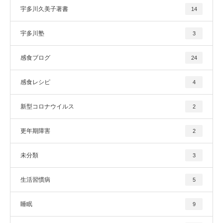
宇多川久美子著書
14
宇多川塾
3
感食ブログ
24
感食レシピ
4
新型コロナウイルス
2
更年期障害
2
未分類
3
生活習慣病
5
睡眠
9