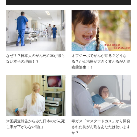
なぜ？？日本人のがん死亡率が減ら
オプジーボでがんが治る？どうな
ない本当の理由！？
る？がん治療が大きく変わるがん治
療薬誕生！！
米国調査報告からみた日本のがん死
毒ガス「マスタードガス」から開発
亡率が下がらない理由
された抗がん剤をあなたは使います
か？