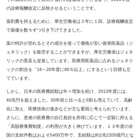
の診療報酬改定に反映させるということです。
薬剤費を抑えるために、厚生労働省は２年に１回、診療報酬改定
で薬価を数％ずつ引き下げてきました。
薬の特許が切れるとその成分を使って価格が安い後発医薬品（ジ
ェネリック）を販売することができますが、厚生労働省はジェネ
リックの普及も促進しています。医療用医薬品に占めるジェネリ
ックの割合を「18～20年度に80％以上」にするという目標も立
てています。
しかし、日本の医療費総額は年々増加を続け、2013年度には、
40兆円を超えました。20年前と比べると6割も増えていて、高齢
化に加え、医療技術の進歩などが主な要因と考えられています。
さらに、患者の医療費の自己負担を所得に応じて一定額に抑える
「高額療養費制度」の利用が大きく伸びています。１３年度の全
国の支給件数はおよそ5400万件で、支給額は約2兆2200億円とな