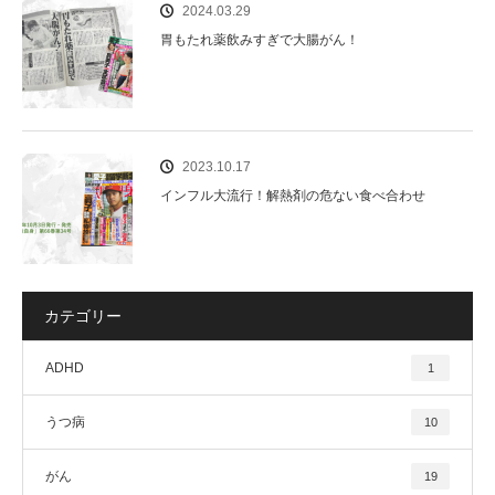
2024.03.29
胃もたれ薬飲みすぎで大腸がん！
2023.10.17
インフル大流行！解熱剤の危ない食べ合わせ
カテゴリー
ADHD
1
うつ病
10
がん
19