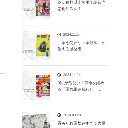
薬５種類以上常用で認知症
悪化リスク！
2024.11.14
「薬を使わない薬剤師」が
教える減薬術
2024.11.14
“冬”が危ない！寿命を縮め
る「薬の組み合わせ」…
2024.03.29
胃もたれ薬飲みすぎで大腸