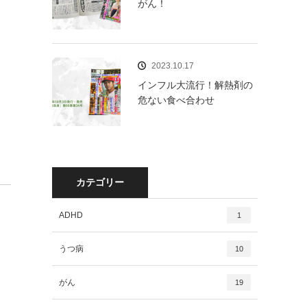
がん！
2023.10.17
インフル大流行！解熱剤の
危ない食べ合わせ
カテゴリー
ADHD
1
うつ病
10
がん
19