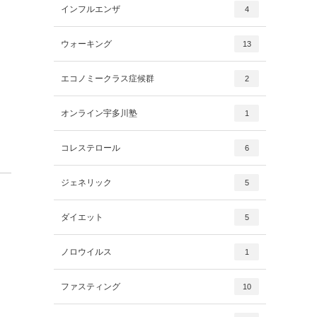
インフルエンザ
4
ウォーキング
13
エコノミークラス症候群
2
オンライン宇多川塾
1
コレステロール
6
ジェネリック
5
ダイエット
5
ノロウイルス
1
ファスティング
10