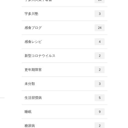
宇多川塾
3
感食ブログ
24
感食レシピ
4
新型コロナウイルス
2
更年期障害
2
未分類
3
生活習慣病
5
睡眠
9
糖尿病
2