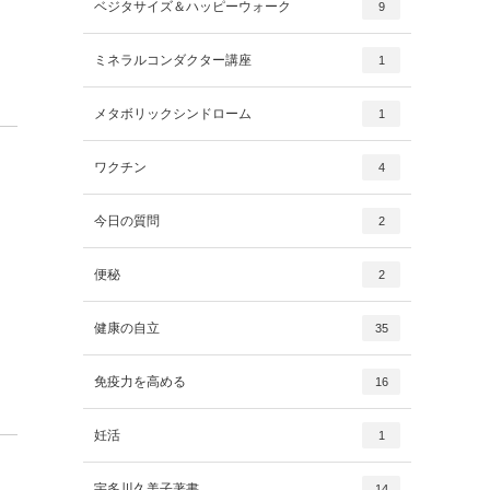
ベジタサイズ＆ハッピーウォーク
9
ミネラルコンダクター講座
1
メタボリックシンドローム
1
ワクチン
4
今日の質問
2
便秘
2
健康の自立
35
免疫力を高める
16
妊活
1
宇多川久美子著書
14