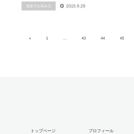
2015.9.29
免疫力を高める
«
1
…
43
44
45
トップページ
プロフィール