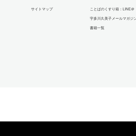
サイトマップ
ことばのくすり箱：LINE＠
宇多川久美子メールマガジ
書籍一覧