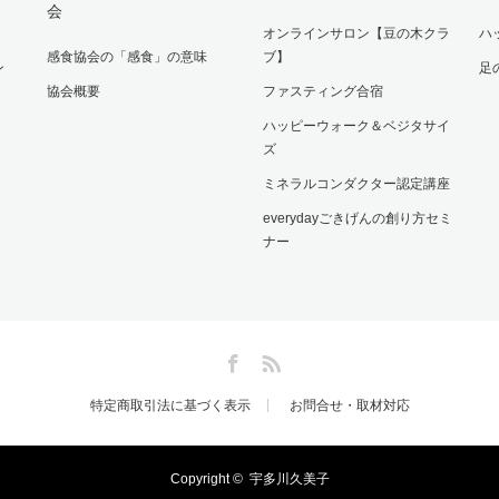
会
オンラインサロン【豆の木クラ
ハ
感食協会の「感食」の意味
ブ】
ン
足
協会概要
ファスティング合宿
ハッピーウォーク＆ベジタサイ
ズ
ミネラルコンダクター認定講座
everydayごきげんの創り方セミ
ナー
Facebook
RSS
特定商取引法に基づく表示
お問合せ・取材対応
Copyright ©
宇多川久美子