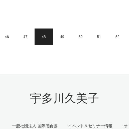
46
47
48
49
50
51
52
宇多川久美子
一般社団法人 国際感食協
イベント＆セミナー情報
オ