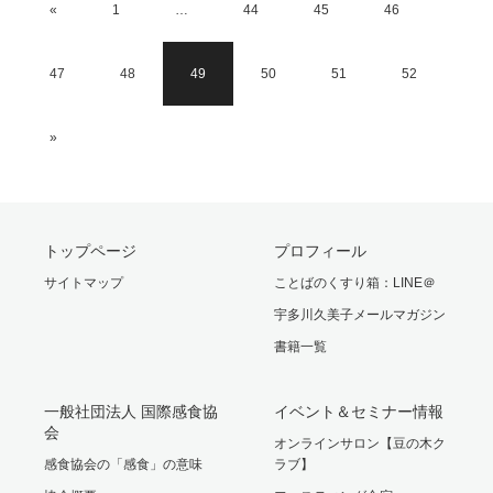
«
1
…
44
45
46
47
48
49
50
51
52
»
トップページ
プロフィール
サイトマップ
ことばのくすり箱：LINE＠
宇多川久美子メールマガジン
書籍一覧
一般社団法人 国際感食協
イベント＆セミナー情報
会
オンラインサロン【豆の木ク
感食協会の「感食」の意味
ラブ】