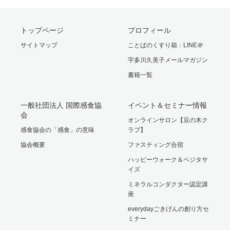
トップページ
プロフィール
サイトマップ
ことばのくすり箱：LINE＠
宇多川久美子メールマガジン
書籍一覧
一般社団法人 国際感食協
イベント＆セミナー情報
会
オンラインサロン【豆の木ク
感食協会の「感食」の意味
ラブ】
協会概要
ファスティング合宿
ハッピーウォーク＆ベジタサ
イズ
ミネラルコンダクター認定講
座
everydayごきげんの創り方セ
ミナー