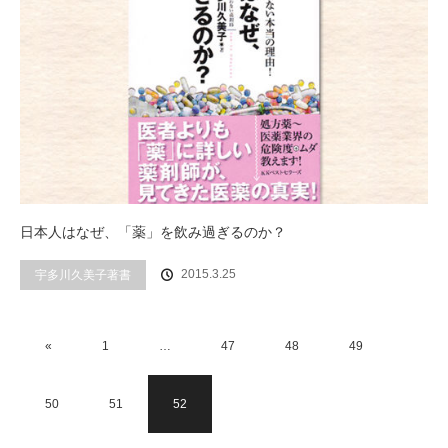
日本人はなぜ、「薬」を飲み過ぎるのか？
2015.3.25
宇多川久美子著書
«
1
…
47
48
49
50
51
52