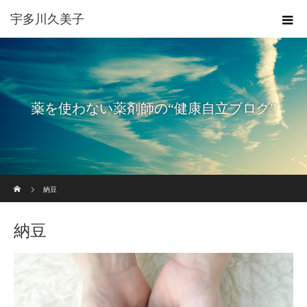
宇多川久美子
薬を使わない薬剤師の“健康自立ブログ”
ホーム
納豆
納豆