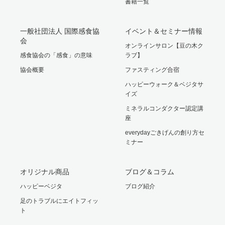
書籍一覧
一般社団法人 国際感食協
イベント＆セミナー情報
会
オンラインサロン【豆の木ク
感食協会の「感食」の意味
ラブ】
協会概要
ファスティング合宿
ハッピーウォーク＆ベジタサ
イズ
ミネラルコンダクター認定講
座
everydayごきげんの創り方セ
ミナー
オリジナル商品
ブログ＆コラム
ハッピーベジタ
ブログ紹介
足のトラブルにエイトフィッ
ト