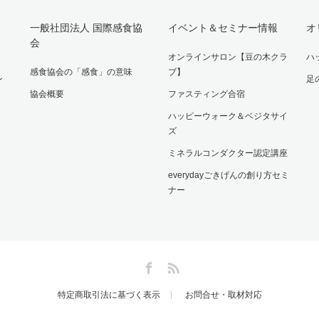
一般社団法人 国際感食協
イベント＆セミナー情報
オ
会
オンラインサロン【豆の木クラ
ハ
感食協会の「感食」の意味
ブ】
ン
足
協会概要
ファスティング合宿
ハッピーウォーク＆ベジタサイ
ズ
ミネラルコンダクター認定講座
everydayごきげんの創り方セミ
ナー
Facebook
RSS
特定商取引法に基づく表示
お問合せ・取材対応