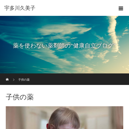
宇多川久美子
薬を使わない薬剤師の“健康自立ブログ”
ホーム
子供の薬
子供の薬