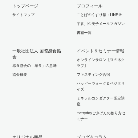
トップページ
プロフィール
サイトマップ
ことばのくすり箱：LINE＠
宇多川久美子メールマガジン
書籍一覧
一般社団法人 国際感食協
イベント＆セミナー情報
会
オンラインサロン【豆の木ク
感食協会の「感食」の意味
ラブ】
協会概要
ファスティング合宿
ハッピーウォーク＆ベジタサ
イズ
ミネラルコンダクター認定講
座
everydayごきげんの創り方セ
ミナー
オリジナル商品
ブログ＆コラム