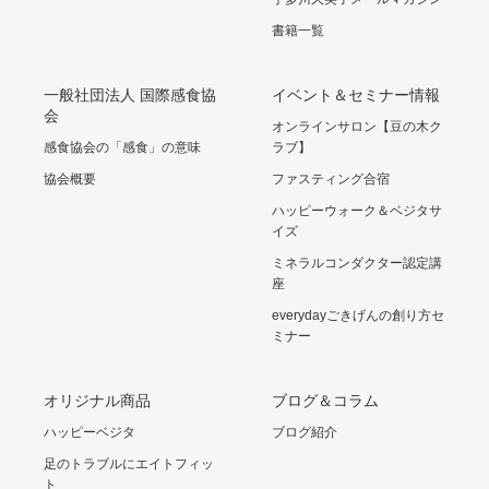
書籍一覧
一般社団法人 国際感食協
イベント＆セミナー情報
会
オンラインサロン【豆の木ク
感食協会の「感食」の意味
ラブ】
協会概要
ファスティング合宿
ハッピーウォーク＆ベジタサ
イズ
ミネラルコンダクター認定講
座
everydayごきげんの創り方セ
ミナー
オリジナル商品
ブログ＆コラム
ハッピーベジタ
ブログ紹介
足のトラブルにエイトフィッ
ト