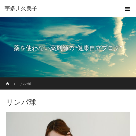
宇多川久美子
薬を使わない薬剤師の“健康自立ブログ”
ホーム
リンパ球
リンパ球