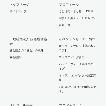
トップページ
プロフィール
サイトマップ
ことばのくすり箱：LINE＠
宇多川久美子メールマガジン
書籍一覧
一般社団法人 国際感食協
イベント＆セミナー情報
会
オンラインサロン【豆の木ク
感食協会の「感食」の意味
ラブ】
協会概要
ファスティング合宿
ハッピーウォーク＆ベジタサ
イズ
ミネラルコンダクター認定講
座
everydayごきげんの創り方セ
ミナー
オリジナル商品
ブログ＆コラム