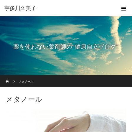
宇多川久美子
薬を使わない薬剤師の“健康自立ブログ”
ホーム
メタノール
メタノール