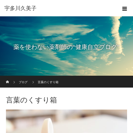
宇多川久美子
薬を使わない薬剤師の“健康自立ブログ”
ホーム
ブログ
言葉のくすり箱
言葉のくすり箱