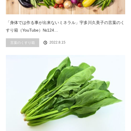
「身体では作る事が出来ないミネラル」宇多川久美子の言葉のく
すり箱（YouTube）№124…
2022.8.15
言葉のくすり箱