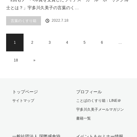
士とは？」宇多川久美子の言葉のく…
2022.7.18
言葉のくすり箱
1
2
3
4
5
6
…
18
»
トップページ
プロフィール
サイトマップ
ことばのくすり箱：LINE＠
宇多川久美子メールマガジン
書籍一覧
一般社団法人 国際感食協
イベント＆セミナー情報