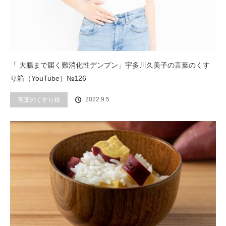
「 大腸まで届く難消化性デンプン」宇多川久美子の言葉のくす
り箱（YouTube）№126
2022.9.5
言葉のくすり箱