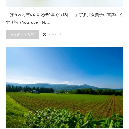
「ほうれん草の◯◯が50年で1/13に…」宇多川久美子の言葉のく
すり箱（YouTube）№…
2022.8.8
言葉のくすり箱