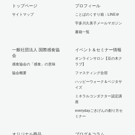
トップページ
プロフィール
サイトマップ
ことばのくすり箱：LINE＠
宇多川久美子メールマガジン
書籍一覧
一般社団法人 国際感食協
イベント＆セミナー情報
会
オンラインサロン【豆の木ク
感食協会の「感食」の意味
ラブ】
協会概要
ファスティング合宿
ハッピーウォーク＆ベジタサ
イズ
ミネラルコンダクター認定講
座
everydayごきげんの創り方セ
ミナー
オリジナル商品
ブログ＆コラム