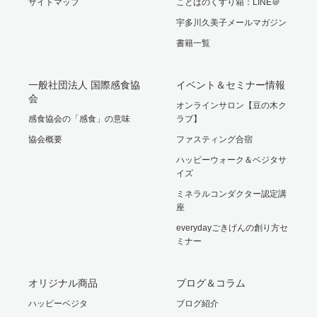
サイトマップ
ことばのくすり箱：LINE＠
宇多川久美子メールマガジン
書籍一覧
一般社団法人 国際感食協
イベント＆セミナー情報
会
オンラインサロン【豆の木ク
感食協会の「感食」の意味
ラブ】
協会概要
ファスティング合宿
ハッピーウォーク＆ベジタサ
イズ
ミネラルコンダクター認定講
座
everydayごきげんの創り方セ
ミナー
オリジナル商品
ブログ＆コラム
ハッピーベジタ
ブログ紹介