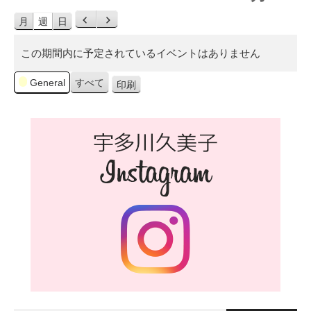
前
次
月
週
日
へ
へ
この期間内に予定されているイベントはありません
カ
General
すべて
印刷
表
テ
ゴ
示
リ
ー